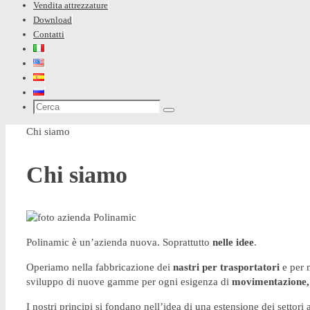
Vendita attrezzature
Download
Contatti
Cerca:
Cerca
Home
Chi siamo
Chi siamo
Polinamic è un’azienda nuova. Soprattutto
nelle idee
.
Operiamo nella fabbricazione dei
nastri per trasportatori
e per m
sviluppo di nuove gamme per ogni esigenza di
movimentazione, 
I nostri principi si fondano nell’idea di una estensione dei settori 