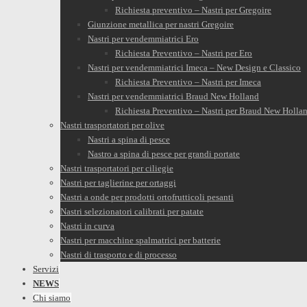
Richiesta preventivo – Nastri per Gregoire
Giunzione metallica per nastri Gregoire
Nastri per vendemmiatrici Ero
Richiesta Preventivo – Nastri per Ero
Nastri per vendemmiatrici Imeca – New Design e Classico
Richiesta Preventivo – Nastri per Imeca
Nastri per vendemmiatrici Braud New Holland
Richiesta Preventivo – Nastri per Braud New Holla
Nastri trasportatori per olive
Nastri a spina di pesce
Nastro a spina di pesce per grandi portate
Nastri trasportatori per ciliegie
Nastri per taglierine per ortaggi
Nastri a onde per prodotti ortofrutticoli pesanti
Nastri selezionatori calibrati per patate
Nastri in curva
Nastri per macchine spalmatrici per batterie
Nastri di trasporto e di processo
Servizi
NEWS
Chi siamo