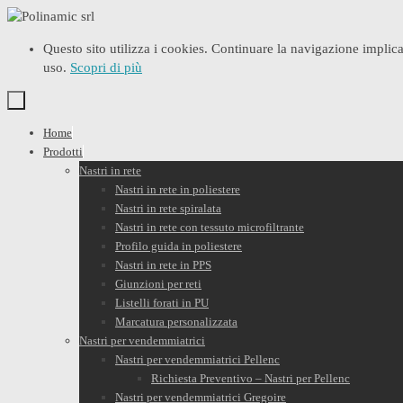
Vai
al
Questo sito utilizza i cookies. Continuare la navigazione implica 
contenuto
uso.
Scopri di più
Vai
Home
al
Prodotti
contenuto
Nastri in rete
Nastri in rete in poliestere
Nastri in rete spiralata
Nastri in rete con tessuto microfiltrante
Profilo guida in poliestere
Nastri in rete in PPS
Giunzioni per reti
Listelli forati in PU
Marcatura personalizzata
Nastri per vendemmiatrici
Nastri per vendemmiatrici Pellenc
Richiesta Preventivo – Nastri per Pellenc
Nastri per vendemmiatrici Gregoire